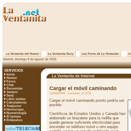
La Ventanita del Humor
La Ventanita Sexy
Los Foros de La Ventanita
Li
Madrid, domingo 9 de agosto de 2026
SERVICIOS
Inicio
La Ventanita de Internet
Humor
Foros
Chat
Cargar el móvil caminando
Encuestas
Juegos
12/09/2009 Lecturas: 21.878
Sexy
Libro visitas
Cargar el móvil caminando pronto podría ser
Calculadoras
posible.
Traductor
Horóscopo
Numerología
Científicos de Estados Unidos y Canadá han
El tiempo
elaborado un brazalete para la rodilla que
Enlázanos
puede generar suficiente electricidad para
encender un teléfono móvil u otro equipo