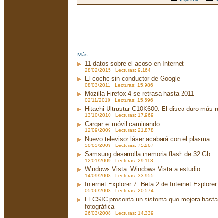
Más...
11 datos sobre el acoso en Internet
28/02/2015 Lecturas: 9.164
El coche sin conductor de Google
08/03/2011 Lecturas: 15.986
Mozilla Firefox 4 se retrasa hasta 2011
02/11/2010 Lecturas: 15.596
Hitachi Ultrastar C10K600: El disco duro más 
13/10/2010 Lecturas: 17.969
Cargar el móvil caminando
12/09/2009 Lecturas: 21.878
Nuevo televisor láser acabará con el plasma
30/03/2009 Lecturas: 75.267
Samsung desarrolla memoria flash de 32 Gb
12/01/2009 Lecturas: 29.113
Windows Vista: Windows Vista a estudio
14/09/2008 Lecturas: 33.955
Internet Explorer 7: Beta 2 de Internet Explorer
05/06/2008 Lecturas: 20.574
El CSIC presenta un sistema que mejora hasta 
fotográfica
26/03/2008 Lecturas: 14.339