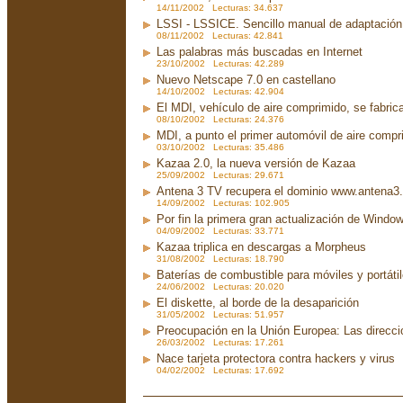
14/11/2002 Lecturas: 34.637
LSSI - LSSICE. Sencillo manual de adaptación.
08/11/2002 Lecturas: 42.841
Las palabras más buscadas en Internet
23/10/2002 Lecturas: 42.289
Nuevo Netscape 7.0 en castellano
14/10/2002 Lecturas: 42.904
El MDI, vehículo de aire comprimido, se fabri
08/10/2002 Lecturas: 24.376
MDI, a punto el primer automóvil de aire compr
03/10/2002 Lecturas: 35.486
Kazaa 2.0, la nueva versión de Kazaa
25/09/2002 Lecturas: 29.671
Antena 3 TV recupera el dominio www.antena3
14/09/2002 Lecturas: 102.905
Por fin la primera gran actualización de Wind
04/09/2002 Lecturas: 33.771
Kazaa triplica en descargas a Morpheus
31/08/2002 Lecturas: 18.790
Baterías de combustible para móviles y portáti
24/06/2002 Lecturas: 20.020
El diskette, al borde de la desaparición
31/05/2002 Lecturas: 51.957
Preocupación en la Unión Europea: Las direcc
26/03/2002 Lecturas: 17.261
Nace tarjeta protectora contra hackers y virus
04/02/2002 Lecturas: 17.692