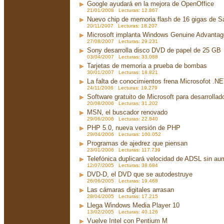
Google ayudará en la mejora de OpenOffice
21/01/2008 Lecturas: 12.867
Nuevo chip de memoria flash de 16 gigas de 
20/11/2007 Lecturas: 18.207
Microsoft implanta Windows Genuine Advanta
27/08/2007 Lecturas: 29.231
Sony desarrolla disco DVD de papel de 25 GB
03/04/2007 Lecturas: 33.088
Tarjetas de memoria a prueba de bombas
30/01/2007 Lecturas: 18.821
La falta de conocimientos frena Microsofot .N
24/11/2006 Lecturas: 19.279
Software gratuito de Microsoft para desarrollad
20/08/2006 Lecturas: 31.202
MSN, el buscador renovado
29/06/2006 Lecturas: 22.840
PHP 5.0, nueva versión de PHP
29/04/2006 Lecturas: 100.052
Programas de ajedrez que piensan
23/01/2006 Lecturas: 117.739
Telefónica duplicará velocidad de ADSL sin aum
12/07/2005 Lecturas: 38.684
DVD-D, el DVD que se autodestruye
26/06/2005 Lecturas: 19.468
Las cámaras digitales arrasan
28/04/2005 Lecturas: 17.215
Llega Windows Media Player 10
13/02/2005 Lecturas: 40.126
Vuelve Intel con Pentium M