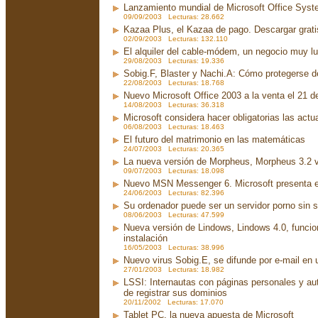
Lanzamiento mundial de Microsoft Office Sys
09/09/2003 Lecturas: 28.662
Kazaa Plus, el Kazaa de pago. Descargar grati
02/09/2003 Lecturas: 132.110
El alquiler del cable-módem, un negocio muy lu
29/08/2003 Lecturas: 19.336
Sobig.F, Blaster y Nachi.A: Cómo protegerse d
22/08/2003 Lecturas: 18.768
Nuevo Microsoft Office 2003 a la venta el 21 d
14/08/2003 Lecturas: 36.318
Microsoft considera hacer obligatorias las act
06/08/2003 Lecturas: 18.463
El futuro del matrimonio en las matemáticas
24/07/2003 Lecturas: 20.365
La nueva versión de Morpheus, Morpheus 3.2 v
09/07/2003 Lecturas: 18.098
Nuevo MSN Messenger 6. Microsoft presenta 
24/06/2003 Lecturas: 82.396
Su ordenador puede ser un servidor porno sin 
08/06/2003 Lecturas: 47.599
Nueva versión de Lindows, Lindows 4.0, funci
instalación
16/05/2003 Lecturas: 38.996
Nuevo virus Sobig.E, se difunde por e-mail en u
27/01/2003 Lecturas: 18.982
LSSI: Internautas con páginas personales y au
de registrar sus dominios
20/11/2002 Lecturas: 17.070
Tablet PC, la nueva apuesta de Microsoft