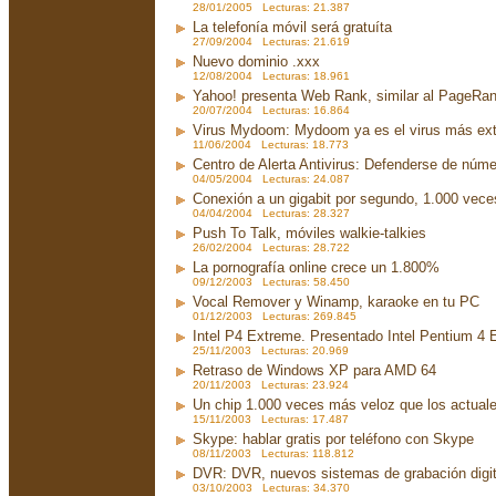
28/01/2005 Lecturas: 21.387
La telefonía móvil será gratuíta
27/09/2004 Lecturas: 21.619
Nuevo dominio .xxx
12/08/2004 Lecturas: 18.961
Yahoo! presenta Web Rank, similar al PageRa
20/07/2004 Lecturas: 16.864
Virus Mydoom: Mydoom ya es el virus más exte
11/06/2004 Lecturas: 18.773
Centro de Alerta Antivirus: Defenderse de núme
04/05/2004 Lecturas: 24.087
Conexión a un gigabit por segundo, 1.000 vec
04/04/2004 Lecturas: 28.327
Push To Talk, móviles walkie-talkies
26/02/2004 Lecturas: 28.722
La pornografía online crece un 1.800%
09/12/2003 Lecturas: 58.450
Vocal Remover y Winamp, karaoke en tu PC
01/12/2003 Lecturas: 269.845
Intel P4 Extreme. Presentado Intel Pentium 4
25/11/2003 Lecturas: 20.969
Retraso de Windows XP para AMD 64
20/11/2003 Lecturas: 23.924
Un chip 1.000 veces más veloz que los actual
15/11/2003 Lecturas: 17.487
Skype: hablar gratis por teléfono con Skype
08/11/2003 Lecturas: 118.812
DVR: DVR, nuevos sistemas de grabación digit
03/10/2003 Lecturas: 34.370