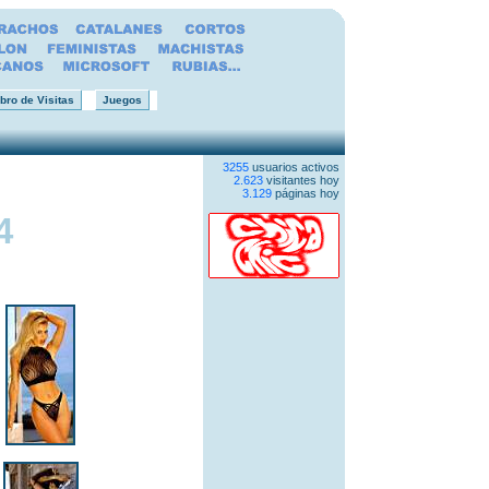
bro de Visitas
Juegos
3255
usuarios activos
2.623
visitantes hoy
3.129
páginas hoy
4