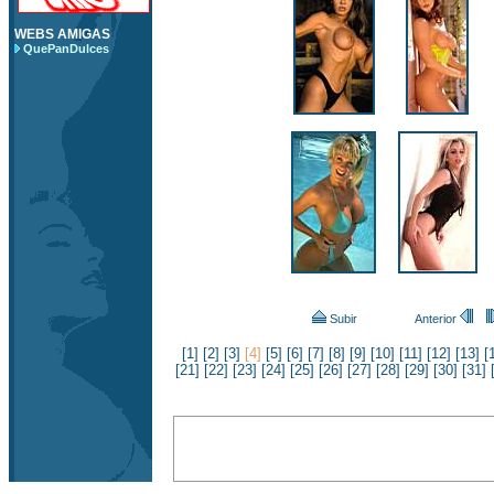
WEBS AMIGAS
QuePanDulces
Subir
Anterior
[1]
[2]
[3]
[4]
[5]
[6]
[7]
[8]
[9]
[10]
[11]
[12]
[13]
[
[21]
[22]
[23]
[24]
[25]
[26]
[27]
[28]
[29]
[30]
[31]