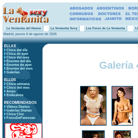
La Ventanita del Humor
La Ventanita Sexy
Los Foros de La Ventanita
Li
Madrid, jueves 6 de agosto de 2026
ELLAS
Chica del día
Chica de ayer
Chica del mes
Enorme del día
Galería 
Enorme de ayer
Enorme del mes
Galerías
ELLOS
Chico semana
Chico del mes
Aviso
Enlázanos
RECOMENDADOS
Vídeos Diarios
Galerías Diarias
Chica Chic
FotosDeFamosas