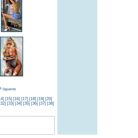
Siguiente
14]
[15]
[16]
[17]
[18]
[19]
[20]
[32]
[33]
[34]
[35]
[36]
[37]
[38]