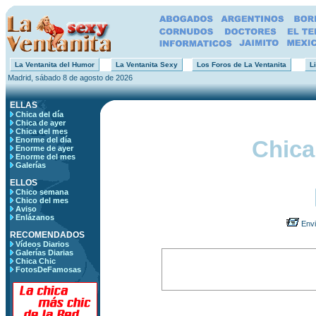
La Ventanita del Humor
La Ventanita Sexy
Los Foros de La Ventanita
Li
Madrid, sábado 8 de agosto de 2026
ELLAS
Chica del día
Chica de ayer
Chica del mes
Enorme del día
Chica
Enorme de ayer
Enorme del mes
Galerías
ELLOS
Chico semana
Chico del mes
Aviso
Enlázanos
Envi
RECOMENDADOS
Vídeos Diarios
Galerías Diarias
Chica Chic
FotosDeFamosas