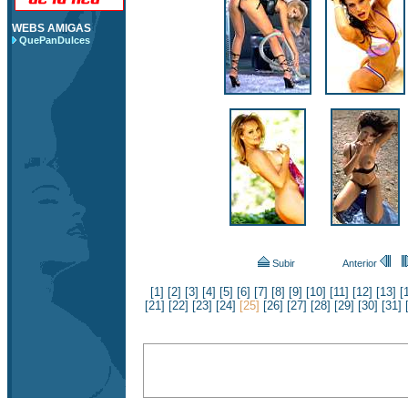
WEBS AMIGAS
QuePanDulces
Subir
Anterior
[1]
[2]
[3]
[4]
[5]
[6]
[7]
[8]
[9]
[10]
[11]
[12]
[13]
[
[21]
[22]
[23]
[24]
[25]
[26]
[27]
[28]
[29]
[30]
[31]