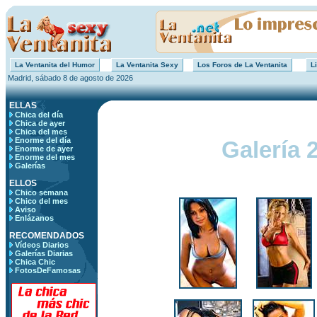
La Ventanita del Humor
La Ventanita Sexy
Los Foros de La Ventanita
Li
Madrid, sábado 8 de agosto de 2026
ELLAS
Chica del día
Chica de ayer
Chica del mes
Enorme del día
Galería 
Enorme de ayer
Enorme del mes
Galerías
ELLOS
Chico semana
Chico del mes
Aviso
Enlázanos
RECOMENDADOS
Vídeos Diarios
Galerías Diarias
Chica Chic
FotosDeFamosas