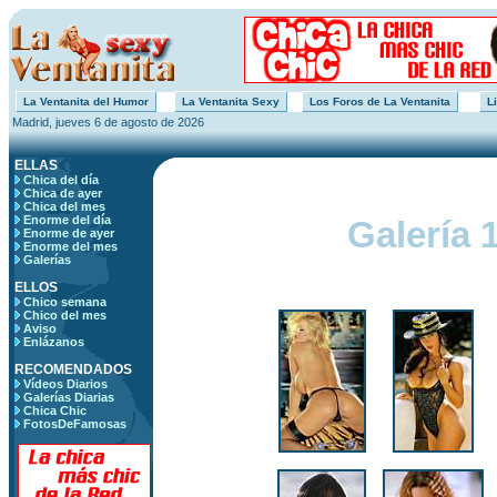
La Ventanita del Humor
La Ventanita Sexy
Los Foros de La Ventanita
Li
Madrid, jueves 6 de agosto de 2026
ELLAS
Chica del día
Chica de ayer
Chica del mes
Enorme del día
Galería 
Enorme de ayer
Enorme del mes
Galerías
ELLOS
Chico semana
Chico del mes
Aviso
Enlázanos
RECOMENDADOS
Vídeos Diarios
Galerías Diarias
Chica Chic
FotosDeFamosas