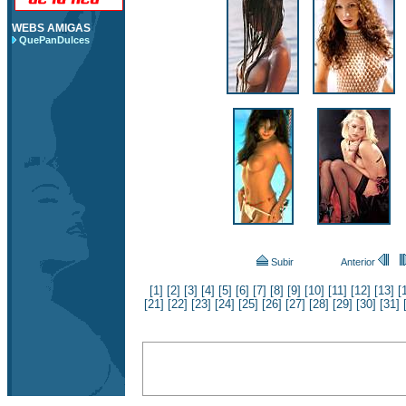
WEBS AMIGAS
QuePanDulces
Subir
Anterior
[1]
[2]
[3]
[4]
[5]
[6]
[7]
[8]
[9]
[10]
[11]
[12]
[13]
[
[21]
[22]
[23]
[24]
[25]
[26]
[27]
[28]
[29]
[30]
[31]