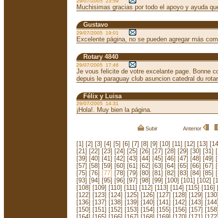
29/07/2005 23:59
Muchisimas gracias por todo el apoyo y ayuda que f
Gustavo
29/07/2005 19:01
Excelente página, no se pueden agregar más com
Rotary 4840
29/07/2005 17:46
Je vous felicite de votre excelante page. Bonne co
depuis le paraguay club asuncion catedral du rota
Félix y Luisa
29/07/2005 14:31
¡Hola!. Muy bien la página.
Subir
Anterior
[1]
[2]
[3]
[4]
[5]
[6]
[7]
[8]
[9]
[10]
[11]
[12]
[13]
[14
[21]
[22]
[23]
[24]
[25]
[26]
[27]
[28]
[29]
[30]
[31]
[39]
[40]
[41]
[42]
[43]
[44]
[45]
[46]
[47]
[48]
[49]
[57]
[58]
[59]
[60]
[61]
[62]
[63]
[64]
[65]
[66]
[67]
[75]
[76]
[77]
[78]
[79]
[80]
[81]
[82]
[83]
[84]
[85]
[93]
[94]
[95]
[96]
[97]
[98]
[99]
[100]
[101]
[102]
[
[108]
[109]
[110]
[111]
[112]
[113]
[114]
[115]
[116]
[122]
[123]
[124]
[125]
[126]
[127]
[128]
[129]
[130
[136]
[137]
[138]
[139]
[140]
[141]
[142]
[143]
[144
[150]
[151]
[152]
[153]
[154]
[155]
[156]
[157]
[158
[164]
[165]
[166]
[167]
[168]
[169]
[170]
[171]
[172