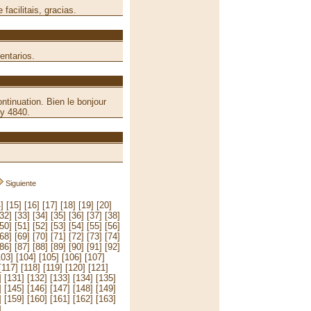
acilitais, gracias.
entarios.
ntinuation. Bien le bonjour
ry 4840.
Siguiente
]
[15]
[16]
[17]
[18]
[19]
[20]
[32]
[33]
[34]
[35]
[36]
[37]
[38]
[50]
[51]
[52]
[53]
[54]
[55]
[56]
[68]
[69]
[70]
[71]
[72]
[73]
[74]
[86]
[87]
[88]
[89]
[90]
[91]
[92]
103]
[104]
[105]
[106]
[107]
[117]
[118]
[119]
[120]
[121]
]
[131]
[132]
[133]
[134]
[135]
]
[145]
[146]
[147]
[148]
[149]
]
[159]
[160]
[161]
[162]
[163]
]