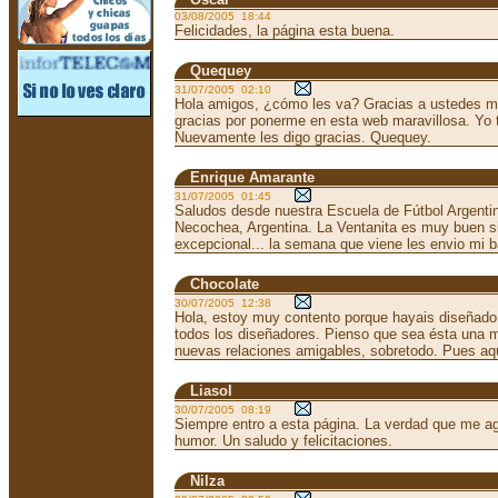
03/08/2005 18:44
Felicidades, la página esta buena.
Quequey
31/07/2005 02:10
Hola amigos, ¿cómo les va? Gracias a ustedes m
gracias por ponerme en esta web maravillosa. Yo 
Nuevamente les digo gracias. Quequey.
Enrique Amarante
31/07/2005 01:45
Saludos desde nuestra Escuela de Fútbol Argentin
Necochea, Argentina. La Ventanita es muy buen si
excepcional... la semana que viene les envio mi b
Chocolate
30/07/2005 12:38
Hola, estoy muy contento porque hayais diseñado es
todos los diseñadores. Pienso que sea ésta una 
nuevas relaciones amigables, sobretodo. Pues aq
Liasol
30/07/2005 08:19
Siempre entro a esta página. La verdad que me agr
humor. Un saludo y felicitaciones.
Nilza