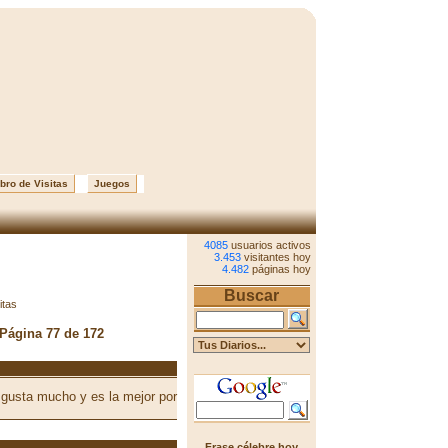
bro de Visitas
Juegos
4085
usuarios activos
3.453
visitantes hoy
4.482
páginas hoy
Buscar
itas
 Página 77 de 172
 gusta mucho y es la mejor por
Frase célebre hoy