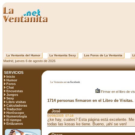
La Ventanita del Humor
La Ventanita Sexy
Los Foros de La Ventanita
Li
Madrid, jueves 6 de agosto de 2026
SERVICIOS
Inicio
Humor
La Ventanita.net
on Facebook
Foros
Chat
Encuestas
Firmar en el libro de vis
Juegos
Sexy
1714 personas firmaron en el Libro de Visitas.
Libro visitas
Calculadoras
Traductor
José
Horóscopo
04/08/2005 07:16
Numerología
¿ke hay, cuates? Esta página está excelente. Me
El tiempo
Enlázanos
todas las kosas ke tiene. Bueno, ¡ahí se ven!
Oscar