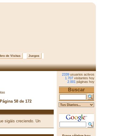
bro de Visitas
Juegos
2339
usuarios activos
1.707
visitantes hoy
2.001
páginas hoy
Buscar
itas
 Página 58 de 172
e sigáis creciendo. Un
Frase célebre hoy