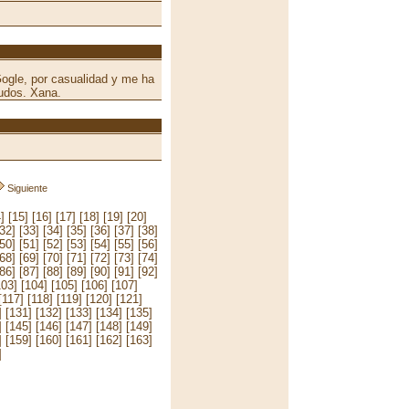
ogle, por casualidad y me ha
udos. Xana.
Siguiente
]
[15]
[16]
[17]
[18]
[19]
[20]
[32]
[33]
[34]
[35]
[36]
[37]
[38]
[50]
[51]
[52]
[53]
[54]
[55]
[56]
[68]
[69]
[70]
[71]
[72]
[73]
[74]
[86]
[87]
[88]
[89]
[90]
[91]
[92]
103]
[104]
[105]
[106]
[107]
[117]
[118]
[119]
[120]
[121]
]
[131]
[132]
[133]
[134]
[135]
]
[145]
[146]
[147]
[148]
[149]
]
[159]
[160]
[161]
[162]
[163]
]