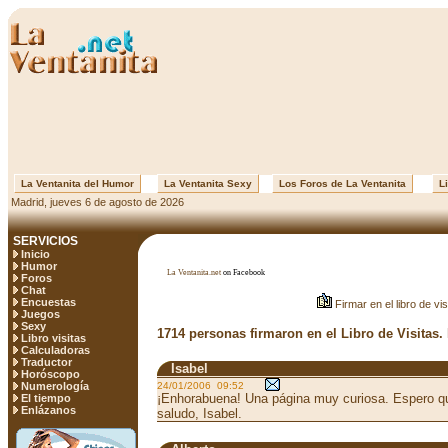
La Ventanita del Humor
La Ventanita Sexy
Los Foros de La Ventanita
Li
Madrid, jueves 6 de agosto de 2026
SERVICIOS
Inicio
Humor
La Ventanita.net
on Facebook
Foros
Chat
Encuestas
Firmar en el libro de vis
Juegos
Sexy
1714 personas firmaron en el Libro de Visitas.
Libro visitas
Calculadoras
Traductor
Isabel
Horóscopo
Numerología
24/01/2006 09:52
¡Enhorabuena! Una página muy curiosa. Espero qu
El tiempo
Enlázanos
saludo, Isabel.