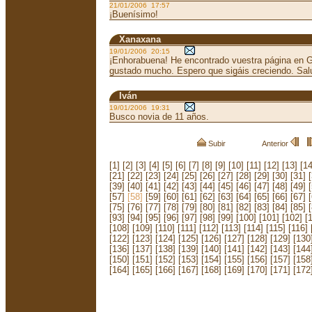
21/01/2006 17:57
¡Buenísimo!
Xanaxana
19/01/2006 20:15
¡Enhorabuena! He encontrado vuestra página en G
gustado mucho. Espero que sigáis creciendo. Sal
Iván
19/01/2006 19:31
Busco novia de 11 años.
Subir
Anterior
[1]
[2]
[3]
[4]
[5]
[6]
[7]
[8]
[9]
[10]
[11]
[12]
[13]
[14
[21]
[22]
[23]
[24]
[25]
[26]
[27]
[28]
[29]
[30]
[31]
[39]
[40]
[41]
[42]
[43]
[44]
[45]
[46]
[47]
[48]
[49]
[57]
[58]
[59]
[60]
[61]
[62]
[63]
[64]
[65]
[66]
[67]
[75]
[76]
[77]
[78]
[79]
[80]
[81]
[82]
[83]
[84]
[85]
[93]
[94]
[95]
[96]
[97]
[98]
[99]
[100]
[101]
[102]
[
[108]
[109]
[110]
[111]
[112]
[113]
[114]
[115]
[116]
[122]
[123]
[124]
[125]
[126]
[127]
[128]
[129]
[130
[136]
[137]
[138]
[139]
[140]
[141]
[142]
[143]
[144
[150]
[151]
[152]
[153]
[154]
[155]
[156]
[157]
[158
[164]
[165]
[166]
[167]
[168]
[169]
[170]
[171]
[172