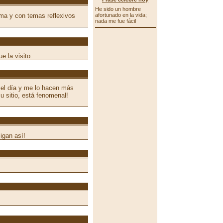
He sido un hombre
ima y con temas reflexivos
afortunado en la vida;
nada me fue fácil
e la visito.
el día y me lo hacen más
su sitio, está fenomenal!
igan así!