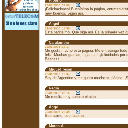
Alberto
23/01/2006 21:00
¡Felicitaciones! Buenísima la página, entretenidis
muy buenos. Sigan así.
Angel
23/01/2006 19:56
Está padrisimo. Que siga asi. Es la primera vez qu
Caralampio
23/01/2006 18:17
Me gusta mucho esta página. Me entretengo todo 
feliz. Muchas gracias, sigan así. ¡felicidades por 
Besosss.
Miguel Tesan
23/01/2006 16:04
Soy de Argentina y me gusta mucho su página. ¡S
Nadia
23/01/2006 05:16
Me resulta muy curioso el sitio.
Ange
22/01/2006 23:45
Buenisimo, escribanme.
Marco A.