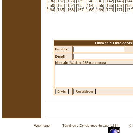
[136]
[137]
[138]
[139]
[140]
[141]
[142]
[143]
[144
[150]
[151]
[152]
[153]
[154]
[155]
[156]
[157]
[158
[164]
[165]
[166]
[167]
[168]
[169]
[170]
[171]
[172
Firma en el Libro de Visi
Nombre
E-mail
Mensaje
(Máximo: 255 caracteres)
Webmaster
Términos y Condiciones de Uso (LSSI)
© La 