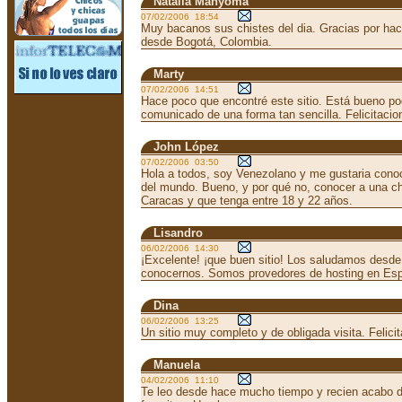
Natalia Manyoma
07/02/2006 18:54
Muy bacanos sus chistes del dia. Gracias por hac
desde Bogotá, Colombia.
Marty
07/02/2006 14:51
Hace poco que encontré este sitio. Está bueno po
comunicado de una forma tan sencilla. Felicitacio
John López
07/02/2006 03:50
Hola a todos, soy Venezolano y me gustaria conoc
del mundo. Bueno, y por qué no, conocer a una ch
Caracas y que tenga entre 18 y 22 años.
Lisandro
06/02/2006 14:30
¡Excelente! ¡que buen sitio! Los saludamos desde
conocernos. Somos provedores de hosting en Es
Dina
06/02/2006 13:25
Un sitio muy completo y de obligada visita. Felici
Manuela
04/02/2006 11:10
Te leo desde hace mucho tiempo y recien acabo de