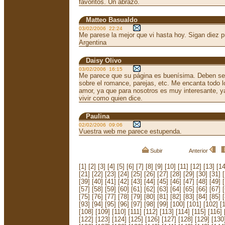
favoritos. Un abrazo.
Matteo Basualdo
03/02/2006 22:24
Me parese la mejor que vi hasta hoy. Sigan diez
Argentina
Daisy Olivo
03/02/2006 16:15
Me parece que su página es buenísima. Deben s
sobre el romance, parejas, etc. Me encanta todo l
amor, ya que para nosotros es muy interesante,
vivir como quien dice.
Paulina
02/02/2006 09:06
Vuestra web me parece estupenda.
Subir
Anterior
[1]
[2]
[3]
[4]
[5]
[6]
[7]
[8]
[9]
[10]
[11]
[12]
[13]
[14
[21]
[22]
[23]
[24]
[25]
[26]
[27]
[28]
[29]
[30]
[31]
[39]
[40]
[41]
[42]
[43]
[44]
[45]
[46]
[47]
[48]
[49]
[57]
[58]
[59]
[60]
[61]
[62]
[63]
[64]
[65]
[66]
[67]
[75]
[76]
[77]
[78]
[79]
[80]
[81]
[82]
[83]
[84]
[85]
[93]
[94]
[95]
[96]
[97]
[98]
[99]
[100]
[101]
[102]
[
[108]
[109]
[110]
[111]
[112]
[113]
[114]
[115]
[116]
[122]
[123]
[124]
[125]
[126]
[127]
[128]
[129]
[130