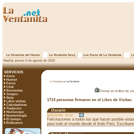
La Ventanita del Humor
La Ventanita Sexy
Los Foros de La Ventanita
Li
Madrid, jueves 6 de agosto de 2026
SERVICIOS
Inicio
Humor
La Ventanita.net
on Facebook
Foros
Chat
Encuestas
Firmar en el libro de vis
Juegos
Sexy
1714 personas firmaron en el Libro de Visitas.
Libro visitas
Calculadoras
Traductor
Oscarín
Horóscopo
Numerología
08/02/2006 20:34
Felicitaciones a todos los que hacen posible estas
El tiempo
Enlázanos
para todo el mundo desde el lindo Perú. Escriba