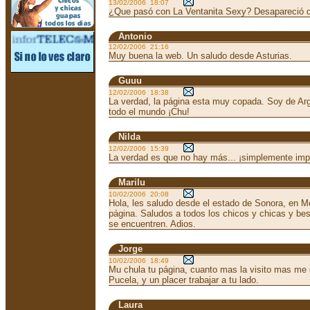
13/02/2006 18:07
¿Que pasó con La Ventanita Sexy? Desapareció de
Antonio
12/02/2006 21:16
Muy buena la web. Un saludo desde Asturias.
Guuu
12/02/2006 18:38
La verdad, la página esta muy copada. Soy de Ar
todo el mundo ¡Chu!
Nilda
12/02/2006 15:39
La verdad es que no hay más... ¡simplemente impr
Marilu
10/02/2006 20:08
Hola, les saludo desde el estado de Sonora, en 
página. Saludos a todos los chicos y chicas y bes
se encuentren. Adios.
Jorge
10/02/2006 18:49
Mu chula tu página, cuanto mas la visito mas me g
Pucela, y un placer trabajar a tu lado.
Laura