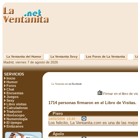
La Ventanita del Humor
La Ventanita Sexy
Los Foros de La Ventanita
Li
Madrid, viernes 7 de agosto de 2026
SERVICIOS
Inicio
Humor
La Ventanita.net
on Facebook
Foros
Chat
Encuestas
Firmar en el libro de vis
Juegos
Sexy
1714 personas firmaron en el Libro de Visitas.
Libro visitas
Calculadoras
Traductor
Piero
Horóscopo
Numerología
14/02/2006 13:40
Los felicito, La Ventanita.com es una de las mejo
El tiempo
Enlázanos
Apolo