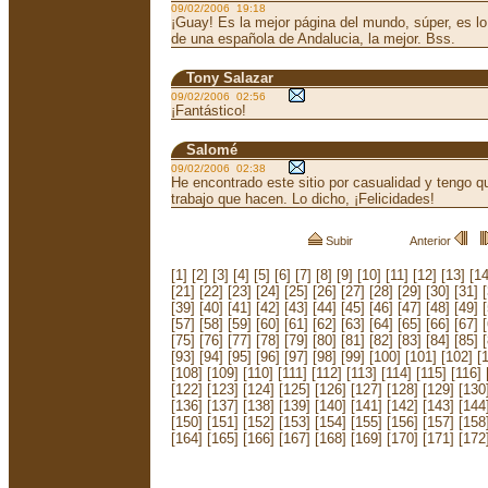
09/02/2006 19:18
¡Guay! Es la mejor página del mundo, súper, es l
de una española de Andalucia, la mejor. Bss.
Tony Salazar
09/02/2006 02:56
¡Fantástico!
Salomé
09/02/2006 02:38
He encontrado este sitio por casualidad y tengo que
trabajo que hacen. Lo dicho, ¡Felicidades!
Subir
Anterior
[1]
[2]
[3]
[4]
[5]
[6]
[7]
[8]
[9]
[10]
[11]
[12]
[13]
[14
[21]
[22]
[23]
[24]
[25]
[26]
[27]
[28]
[29]
[30]
[31]
[39]
[40]
[41]
[42]
[43]
[44]
[45]
[46]
[47]
[48]
[49]
[57]
[58]
[59]
[60]
[61]
[62]
[63]
[64]
[65]
[66]
[67]
[75]
[76]
[77]
[78]
[79]
[80]
[81]
[82]
[83]
[84]
[85]
[93]
[94]
[95]
[96]
[97]
[98]
[99]
[100]
[101]
[102]
[
[108]
[109]
[110]
[111]
[112]
[113]
[114]
[115]
[116]
[122]
[123]
[124]
[125]
[126]
[127]
[128]
[129]
[130
[136]
[137]
[138]
[139]
[140]
[141]
[142]
[143]
[144
[150]
[151]
[152]
[153]
[154]
[155]
[156]
[157]
[158
[164]
[165]
[166]
[167]
[168]
[169]
[170]
[171]
[172