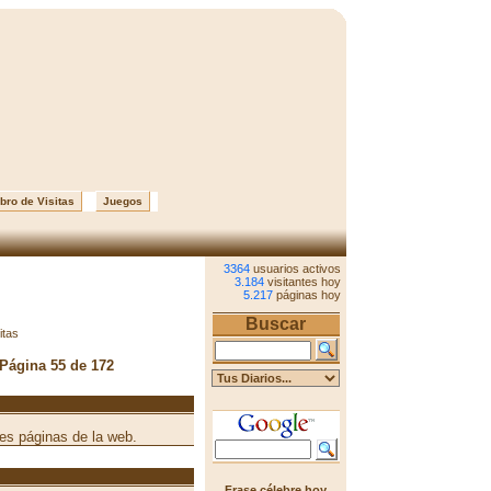
bro de Visitas
Juegos
3364
usuarios activos
3.184
visitantes hoy
5.217
páginas hoy
Buscar
itas
 Página 55 de 172
res páginas de la web.
Frase célebre hoy