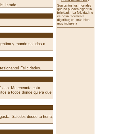
l listado.
Son tantos los mortales
que no pueden digerir la
felicidad... La felicidad no
es cosa fácilmente
digerible; es, más bien,
muy indigesta
gentina y mando saludos a
esionante! Felicidades.
México. Me encanta esta
itos a todos donde quiera que
usta. Saludos desde tu tierra,