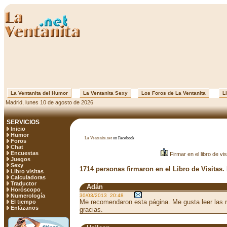
La Ventanita del Humor
La Ventanita Sexy
Los Foros de La Ventanita
Li
Madrid, lunes 10 de agosto de 2026
SERVICIOS
Inicio
Humor
La Ventanita.net
on Facebook
Foros
Chat
Encuestas
Firmar en el libro de vis
Juegos
Sexy
1714 personas firmaron en el Libro de Visitas.
Libro visitas
Calculadoras
Traductor
Adán
Horóscopo
Numerología
30/03/2013 20:48
Me recomendaron esta página. Me gusta leer las 
El tiempo
Enlázanos
gracias.