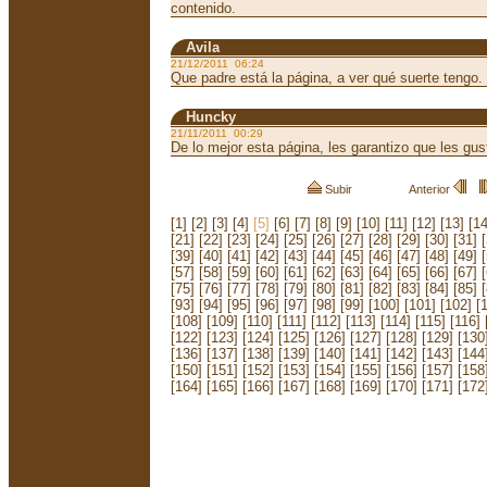
contenido.
Avila
21/12/2011 06:24
Que padre está la página, a ver qué suerte tengo.
Huncky
21/11/2011 00:29
De lo mejor esta página, les garantizo que les gu
Subir
Anterior
[1]
[2]
[3]
[4]
[5]
[6]
[7]
[8]
[9]
[10]
[11]
[12]
[13]
[14
[21]
[22]
[23]
[24]
[25]
[26]
[27]
[28]
[29]
[30]
[31]
[39]
[40]
[41]
[42]
[43]
[44]
[45]
[46]
[47]
[48]
[49]
[57]
[58]
[59]
[60]
[61]
[62]
[63]
[64]
[65]
[66]
[67]
[75]
[76]
[77]
[78]
[79]
[80]
[81]
[82]
[83]
[84]
[85]
[93]
[94]
[95]
[96]
[97]
[98]
[99]
[100]
[101]
[102]
[
[108]
[109]
[110]
[111]
[112]
[113]
[114]
[115]
[116]
[122]
[123]
[124]
[125]
[126]
[127]
[128]
[129]
[130
[136]
[137]
[138]
[139]
[140]
[141]
[142]
[143]
[144
[150]
[151]
[152]
[153]
[154]
[155]
[156]
[157]
[158
[164]
[165]
[166]
[167]
[168]
[169]
[170]
[171]
[172