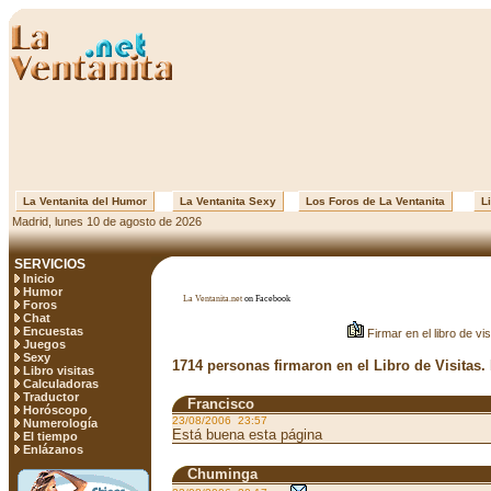
La Ventanita del Humor
La Ventanita Sexy
Los Foros de La Ventanita
Li
Madrid, lunes 10 de agosto de 2026
SERVICIOS
Inicio
Humor
La Ventanita.net
on Facebook
Foros
Chat
Encuestas
Firmar en el libro de vis
Juegos
Sexy
1714 personas firmaron en el Libro de Visitas.
Libro visitas
Calculadoras
Traductor
Francisco
Horóscopo
23/08/2006 23:57
Numerología
Está buena esta página
El tiempo
Enlázanos
Chuminga