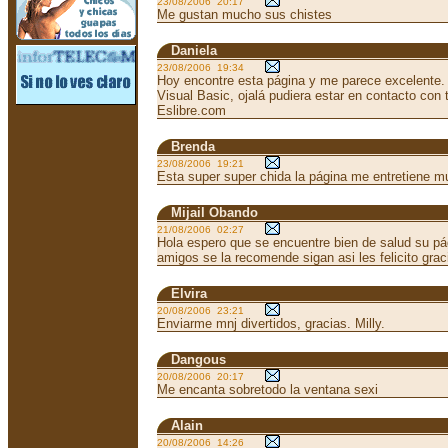
23/08/2006 20:17
Me gustan mucho sus chistes
Daniela
23/08/2006 19:34
Hoy encontre esta página y me parece excelente.
Visual Basic, ojalá pudiera estar en contacto con 
Eslibre.com
Brenda
23/08/2006 19:21
Esta super super chida la página me entretiene m
Mijail Obando
21/08/2006 02:27
Hola espero que se encuentre bien de salud su pá
amigos se la recomende sigan asi les felicito grac
Elvira
20/08/2006 23:21
Enviarme mnj divertidos, gracias. Milly.
Dangous
20/08/2006 20:17
Me encanta sobretodo la ventana sexi
Alain
20/08/2006 14:26