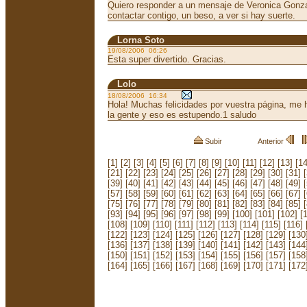
Quiero responder a un mensaje de Veronica Gonza
contactar contigo, un beso, a ver si hay suerte.
Lorna Soto
19/08/2006 06:26
Esta super divertido. Gracias.
Lolo
18/08/2006 16:34
Hola! Muchas felicidades por vuestra página, me h
la gente y eso es estupendo.1 saludo
Subir
Anterior
[1]
[2]
[3]
[4]
[5]
[6]
[7]
[8]
[9]
[10]
[11]
[12]
[13]
[14
[21]
[22]
[23]
[24]
[25]
[26]
[27]
[28]
[29]
[30]
[31]
[39]
[40]
[41]
[42]
[43]
[44]
[45]
[46]
[47]
[48]
[49]
[57]
[58]
[59]
[60]
[61]
[62]
[63]
[64]
[65]
[66]
[67]
[75]
[76]
[77]
[78]
[79]
[80]
[81]
[82]
[83]
[84]
[85]
[93]
[94]
[95]
[96]
[97]
[98]
[99]
[100]
[101]
[102]
[
[108]
[109]
[110]
[111]
[112]
[113]
[114]
[115]
[116]
[122]
[123]
[124]
[125]
[126]
[127]
[128]
[129]
[130
[136]
[137]
[138]
[139]
[140]
[141]
[142]
[143]
[144
[150]
[151]
[152]
[153]
[154]
[155]
[156]
[157]
[158
[164]
[165]
[166]
[167]
[168]
[169]
[170]
[171]
[172