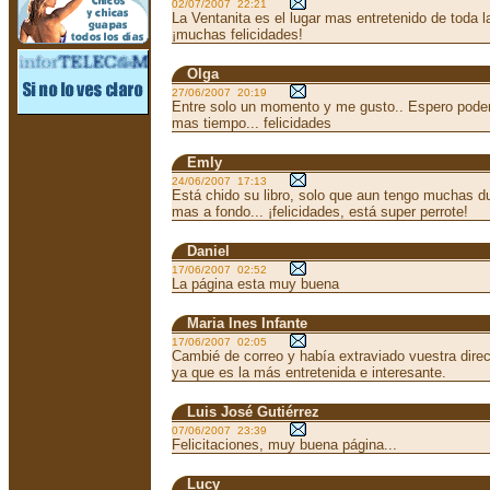
02/07/2007 22:21
La Ventanita es el lugar mas entretenido de toda 
¡muchas felicidades!
Olga
27/06/2007 20:19
Entre solo un momento y me gusto.. Espero poder
mas tiempo... felicidades
Emly
24/06/2007 17:13
Está chido su libro, solo que aun tengo muchas d
mas a fondo... ¡felicidades, está super perrote!
Daniel
17/06/2007 02:52
La página esta muy buena
Maria Ines Infante
17/06/2007 02:05
Cambié de correo y había extraviado vuestra direcc
ya que es la más entretenida e interesante.
Luis José Gutiérrez
07/06/2007 23:39
Felicitaciones, muy buena página...
Lucy