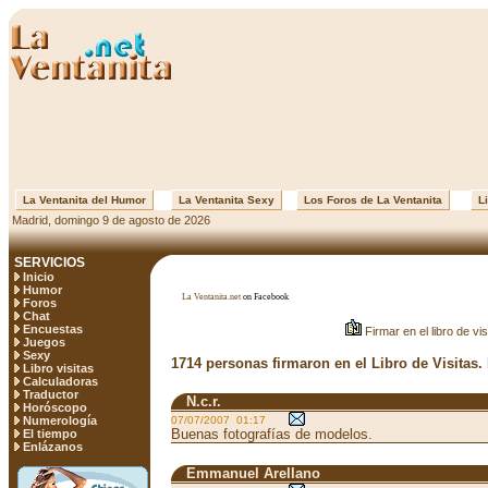
La Ventanita del Humor
La Ventanita Sexy
Los Foros de La Ventanita
Li
Madrid, domingo 9 de agosto de 2026
SERVICIOS
Inicio
Humor
La Ventanita.net
on Facebook
Foros
Chat
Encuestas
Firmar en el libro de vis
Juegos
Sexy
1714 personas firmaron en el Libro de Visitas.
Libro visitas
Calculadoras
Traductor
N.c.r.
Horóscopo
Numerología
07/07/2007 01:17
Buenas fotografías de modelos.
El tiempo
Enlázanos
Emmanuel Arellano