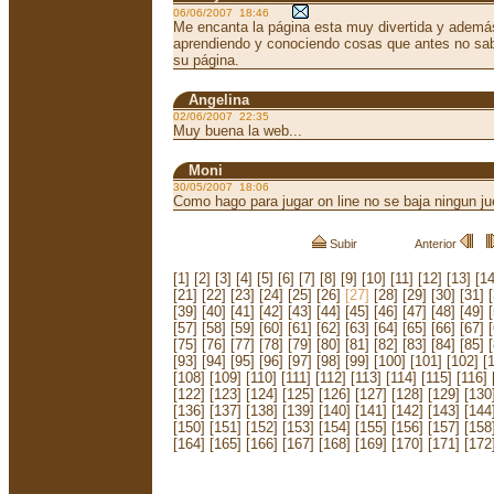
06/06/2007 18:46
Me encanta la página esta muy divertida y ademá
aprendiendo y conociendo cosas que antes no sabi
su página.
Angelina
02/06/2007 22:35
Muy buena la web...
Moni
30/05/2007 18:06
Como hago para jugar on line no se baja ningun j
Subir
Anterior
[1]
[2]
[3]
[4]
[5]
[6]
[7]
[8]
[9]
[10]
[11]
[12]
[13]
[14
[21]
[22]
[23]
[24]
[25]
[26]
[27]
[28]
[29]
[30]
[31]
[39]
[40]
[41]
[42]
[43]
[44]
[45]
[46]
[47]
[48]
[49]
[57]
[58]
[59]
[60]
[61]
[62]
[63]
[64]
[65]
[66]
[67]
[75]
[76]
[77]
[78]
[79]
[80]
[81]
[82]
[83]
[84]
[85]
[93]
[94]
[95]
[96]
[97]
[98]
[99]
[100]
[101]
[102]
[
[108]
[109]
[110]
[111]
[112]
[113]
[114]
[115]
[116]
[122]
[123]
[124]
[125]
[126]
[127]
[128]
[129]
[130
[136]
[137]
[138]
[139]
[140]
[141]
[142]
[143]
[144
[150]
[151]
[152]
[153]
[154]
[155]
[156]
[157]
[158
[164]
[165]
[166]
[167]
[168]
[169]
[170]
[171]
[172