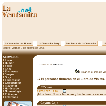
La Ventanita del Humor
La Ventanita Sexy
Los Foros de La Ventanita
Li
Madrid, viernes 7 de agosto de 2026
SERVICIOS
Inicio
Humor
La Ventanita.net
on Facebook
Foros
Chat
Encuestas
Firmar en el libro de vis
Juegos
Sexy
1714 personas firmaron en el Libro de Visitas.
Libro visitas
Calculadoras
Traductor
Z25over
Horóscopo
Numerología
29/07/2007 19:28
¡Muy bien! Nunca la quiten y háblenme, a veces m
El tiempo
Enlázanos
Coyote Cojo