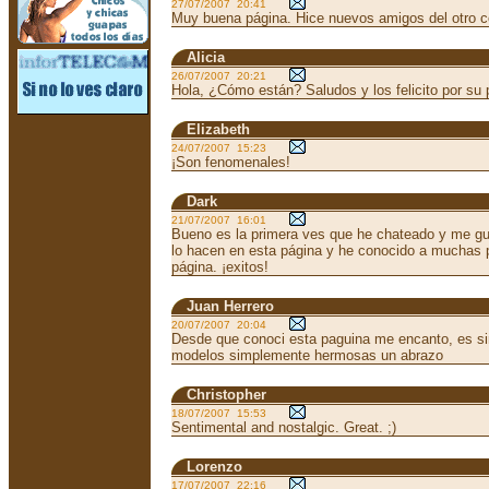
27/07/2007 20:41
Muy buena página. Hice nuevos amigos del otro c
Alicia
26/07/2007 20:21
Hola, ¿Cómo están? Saludos y los felicito por su 
Elizabeth
24/07/2007 15:23
¡Son fenomenales!
Dark
21/07/2007 16:01
Bueno es la primera ves que he chateado y me gus
lo hacen en esta página y he conocido a muchas 
página. ¡exitos!
Juan Herrero
20/07/2007 20:04
Desde que conoci esta paguina me encanto, es s
modelos simplemente hermosas un abrazo
Christopher
18/07/2007 15:53
Sentimental and nostalgic. Great. ;)
Lorenzo
17/07/2007 22:16