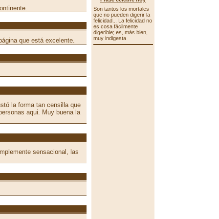
ontinente.
Son tantos los mortales
que no pueden digerir la
felicidad... La felicidad no
es cosa fácilmente
digerible; es, más bien,
muy indigesta
página que está excelente.
tó la forma tan censilla que
personas aqui. Muy buena la
implemente sensacional, las