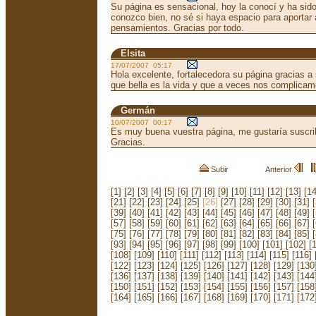
Su página es sensacional, hoy la conocí y ha sido
conozco bien, no sé si haya espacio para aportar
pensamientos. Gracias por todo.
Elsita
17/07/2007 05:17
Hola excelente, fortalecedora su página gracias 
que bella es la vida y que a veces nos complicam
Germán
10/07/2007 00:17
Es muy buena vuestra página, me gustaría suscri
Gracias.
Subir
Anterior
[1]
[2]
[3]
[4]
[5]
[6]
[7]
[8]
[9]
[10]
[11]
[12]
[13]
[14
[21]
[22]
[23]
[24]
[25]
[26]
[27]
[28]
[29]
[30]
[31]
[39]
[40]
[41]
[42]
[43]
[44]
[45]
[46]
[47]
[48]
[49]
[57]
[58]
[59]
[60]
[61]
[62]
[63]
[64]
[65]
[66]
[67]
[75]
[76]
[77]
[78]
[79]
[80]
[81]
[82]
[83]
[84]
[85]
[93]
[94]
[95]
[96]
[97]
[98]
[99]
[100]
[101]
[102]
[
[108]
[109]
[110]
[111]
[112]
[113]
[114]
[115]
[116]
[122]
[123]
[124]
[125]
[126]
[127]
[128]
[129]
[130
[136]
[137]
[138]
[139]
[140]
[141]
[142]
[143]
[144
[150]
[151]
[152]
[153]
[154]
[155]
[156]
[157]
[158
[164]
[165]
[166]
[167]
[168]
[169]
[170]
[171]
[172