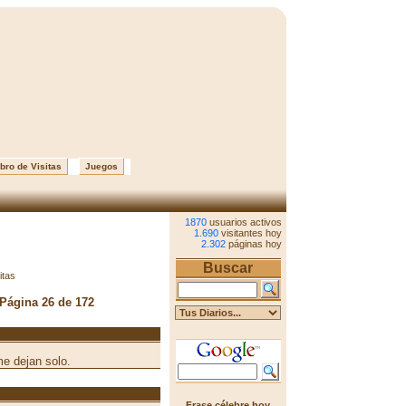
bro de Visitas
Juegos
1870
usuarios activos
1.690
visitantes hoy
2.302
páginas hoy
Buscar
itas
 Página 26 de 172
e dejan solo.
Frase célebre hoy