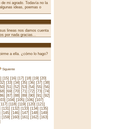
 de mi agrado. Todavía no la
 algunas ideas, poemas o
a sus lineas nos damos cuenta
os por nada gracias...
birme a ella. ¿cómo lo hago?
Siguiente
]
[15]
[16]
[17]
[18]
[19]
[20]
[32]
[33]
[34]
[35]
[36]
[37]
[38]
[50]
[51]
[52]
[53]
[54]
[55]
[56]
[68]
[69]
[70]
[71]
[72]
[73]
[74]
[86]
[87]
[88]
[89]
[90]
[91]
[92]
103]
[104]
[105]
[106]
[107]
[117]
[118]
[119]
[120]
[121]
]
[131]
[132]
[133]
[134]
[135]
]
[145]
[146]
[147]
[148]
[149]
]
[159]
[160]
[161]
[162]
[163]
]