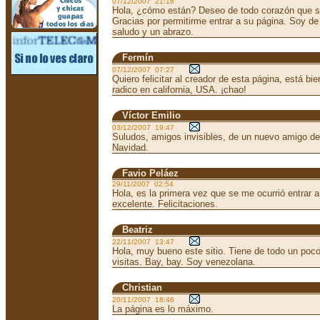
07/12/2007 21:16
Hola, ¿cómo están? Deseo de todo corazón que s
Gracias por permitirme entrar a su página. Soy de
saludo y un abrazo.
Fermín
07/12/2007 07:27
Quiero felicitar al creador de esta página, está b
radico en california, USA. ¡chao!
Víctor Emilio
03/12/2007 19:47
Suludos, amigos invisibles, de un nuevo amigo d
Navidad.
Favio Peláez
29/11/2007 02:54
Hola, es la primera vez que se me ocurrió entrar 
excelente. Felicitaciones.
Beatriz
22/11/2007 13:47
Hola, muy bueno este sitio. Tiene de todo un poc
visitas. Bay, bay. Soy venezolana.
Christian
20/11/2007 18:46
La página es lo máximo.