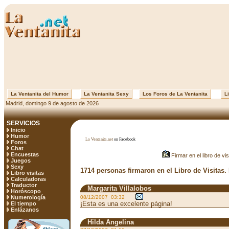
La Ventanita del Humor
La Ventanita Sexy
Los Foros de La Ventanita
Li
Madrid, domingo 9 de agosto de 2026
SERVICIOS
Inicio
Humor
La Ventanita.net
on Facebook
Foros
Chat
Encuestas
Firmar en el libro de vis
Juegos
Sexy
1714 personas firmaron en el Libro de Visitas.
Libro visitas
Calculadoras
Traductor
Margarita Villalobos
Horóscopo
Numerología
08/12/2007 03:32
¡Esta es una excelente página!
El tiempo
Enlázanos
Hilda Angelina