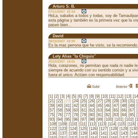
Arturo S. B.
07/11/2007 02:24
HoLa, saludos a todos y todas, soy de Tamaulip
esta página y también es la primera vez que la visi
pasen bien...
David
28/10/2007 02:55
Es la mas perrona que he visto, se la recomiendo
Lety Alias "la Chiquis"
25/10/2007 16:01
Hola, corazones, no permitan que nada ni nadie l
siempre de acuerdo con su sentido común y a vi
fuera el unico. Actúen con responsabilidad.
Subir
Anterior
[1]
[2]
[3]
[4]
[5]
[6]
[7]
[8]
[9]
[10]
[11]
[12]
[13]
[14
[21]
[22]
[23]
[24]
[25]
[26]
[27]
[28]
[29]
[30]
[31]
[39]
[40]
[41]
[42]
[43]
[44]
[45]
[46]
[47]
[48]
[49]
[57]
[58]
[59]
[60]
[61]
[62]
[63]
[64]
[65]
[66]
[67]
[75]
[76]
[77]
[78]
[79]
[80]
[81]
[82]
[83]
[84]
[85]
[93]
[94]
[95]
[96]
[97]
[98]
[99]
[100]
[101]
[102]
[
[108]
[109]
[110]
[111]
[112]
[113]
[114]
[115]
[116]
[122]
[123]
[124]
[125]
[126]
[127]
[128]
[129]
[130
[136]
[137]
[138]
[139]
[140]
[141]
[142]
[143]
[144
[150]
[151]
[152]
[153]
[154]
[155]
[156]
[157]
[158