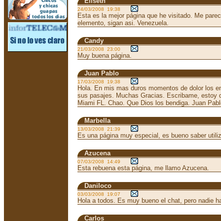
Eliseth
24/03/2008 19:38
Esta es la mejor página que he visitado. Me pare
elemento, sigan asi. Venezuela.
Candy
21/03/2008 23:00
Muy buena página.
Juan Pablo
17/03/2008 19:38
Hola. En mis mas duros momentos de dolor los en
sus pasajes. Muchas Gracias. Escribame, estoy 
Miami FL. Chao. Que Dios los bendiga. Juan Pabl
Marbella
13/03/2008 21:39
Es una página muy especial, es bueno saber utili
Azucena
07/03/2008 14:49
Esta rebuena esta página, me llamo Azucena.
Daniloco
03/03/2008 19:07
Hola a todos. Es muy bueno el chat, pero nadie 
Carlos