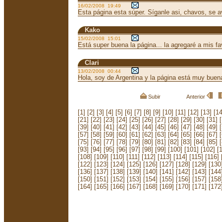
16/02/2008 19:49
Esta página esta súper. Síganle asi, chavos, se 
Kako
15/02/2008 15:01
Está super buena la página... la agregaré a mis fav
Clari
13/02/2008 00:44
Hola, soy de Argentina y la página está muy buena.
Subir
Anterior
[1]
[2]
[3]
[4]
[5]
[6]
[7]
[8]
[9]
[10]
[11]
[12]
[13]
[14
[21]
[22]
[23]
[24]
[25]
[26]
[27]
[28]
[29]
[30]
[31]
[39]
[40]
[41]
[42]
[43]
[44]
[45]
[46]
[47]
[48]
[49]
[57]
[58]
[59]
[60]
[61]
[62]
[63]
[64]
[65]
[66]
[67]
[75]
[76]
[77]
[78]
[79]
[80]
[81]
[82]
[83]
[84]
[85]
[93]
[94]
[95]
[96]
[97]
[98]
[99]
[100]
[101]
[102]
[
[108]
[109]
[110]
[111]
[112]
[113]
[114]
[115]
[116]
[122]
[123]
[124]
[125]
[126]
[127]
[128]
[129]
[130
[136]
[137]
[138]
[139]
[140]
[141]
[142]
[143]
[144
[150]
[151]
[152]
[153]
[154]
[155]
[156]
[157]
[158
[164]
[165]
[166]
[167]
[168]
[169]
[170]
[171]
[172