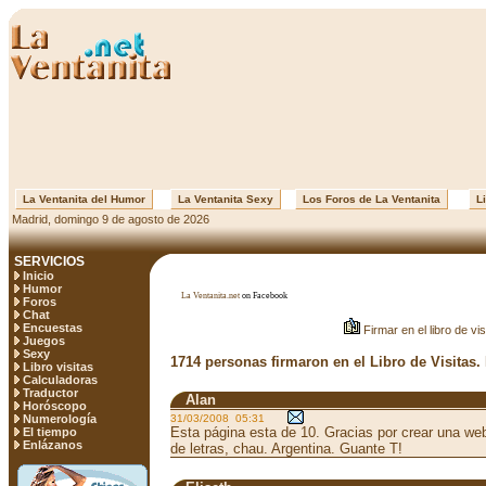
La Ventanita del Humor
La Ventanita Sexy
Los Foros de La Ventanita
Li
Madrid, domingo 9 de agosto de 2026
SERVICIOS
Inicio
Humor
La Ventanita.net
on Facebook
Foros
Chat
Encuestas
Firmar en el libro de vis
Juegos
Sexy
1714 personas firmaron en el Libro de Visitas.
Libro visitas
Calculadoras
Traductor
Alan
Horóscopo
Numerología
31/03/2008 05:31
Esta página esta de 10. Gracias por crear una w
El tiempo
Enlázanos
de letras, chau. Argentina. Guante T!