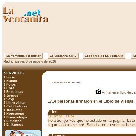
La Ventanita del Humor
La Ventanita Sexy
Los Foros de La Ventanita
Li
Madrid, jueves 6 de agosto de 2026
SERVICIOS
Inicio
Humor
La Ventanita.net
on Facebook
Foros
Chat
Encuestas
Firmar en el libro de vis
Juegos
Sexy
1714 personas firmaron en el Libro de Visitas.
Libro visitas
Calculadoras
Traductor
Ire
Horóscopo
02/10/2001 13:50
Numerología
Hola tío: ya ves que he estado en tu página. Est
El tiempo
Enlázanos
algun fallo te avisaré. Saludos de tu sobrina Irene.
Lonway