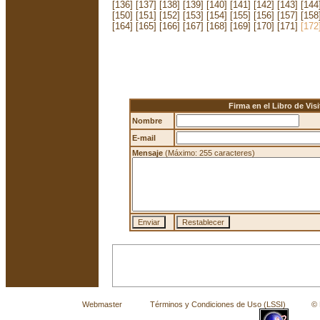
[136]
[137]
[138]
[139]
[140]
[141]
[142]
[143]
[144
[150]
[151]
[152]
[153]
[154]
[155]
[156]
[157]
[158
[164]
[165]
[166]
[167]
[168]
[169]
[170]
[171]
[172
Firma en el Libro de Visi
Nombre
E-mail
Mensaje
(Máximo: 255 caracteres)
Webmaster
Términos y Condiciones de Uso (LSSI)
© La 