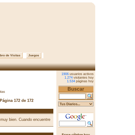
bro de Visitas
Juegos
1906
usuarios activos
1.274
visitantes hoy
1.534
páginas hoy
Buscar
itas
 Página 172 de 172
á muy bien. Cuando encuentre
Frase célebre hoy