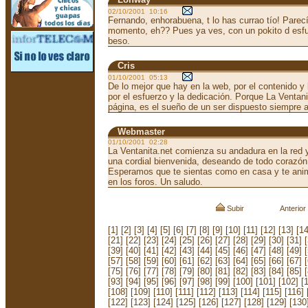
02/10/2001 10:16
Fernando, enhorabuena, t lo has currao tío! Parecí
momento, eh?? Pues ya ves, con un pokito d esfu
beso.
Cris
01/10/2001 05:13
De lo mejor que hay en la web, por el contenido y 
por el esfuerzo y la dedicación. Porque La Venta
página, es el sueño de un ser dispuesto siempre 
Webmaster
01/10/2001 02:28
La Ventanita.net comienza su andadura en la red
una cordial bienvenida, deseando de todo corazón 
Esperamos que te sientas como en casa y te ani
en los foros. Un saludo.
Subir
Anterior
[1]
[2]
[3]
[4]
[5]
[6]
[7]
[8]
[9]
[10]
[11]
[12]
[13]
[14
[21]
[22]
[23]
[24]
[25]
[26]
[27]
[28]
[29]
[30]
[31]
[39]
[40]
[41]
[42]
[43]
[44]
[45]
[46]
[47]
[48]
[49]
[57]
[58]
[59]
[60]
[61]
[62]
[63]
[64]
[65]
[66]
[67]
[75]
[76]
[77]
[78]
[79]
[80]
[81]
[82]
[83]
[84]
[85]
[93]
[94]
[95]
[96]
[97]
[98]
[99]
[100]
[101]
[102]
[
[108]
[109]
[110]
[111]
[112]
[113]
[114]
[115]
[116]
[122]
[123]
[124]
[125]
[126]
[127]
[128]
[129]
[130