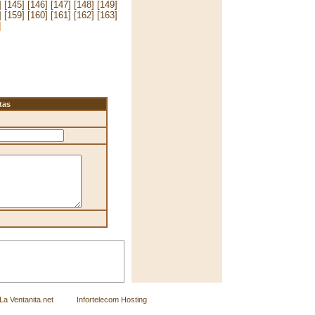
]
[145]
[146]
[147]
[148]
[149]
]
[159]
[160]
[161]
[162]
[163]
]
tas
Ventanita.net
Infortelecom Hosting