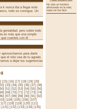
He sido un hombre
a k nunca iba a llegar este
afortunado en la vida;
nada me fue fácil
erzo, todo se consigue. Un
la genialidad, pero sobre todo
nita es más que una simple
a que cuentes con él.
 y aprovechamos para darte
que el sitio sea de tu agrado.
mamos a dejar tus sugerencias
]
[15]
[16]
[17]
[18]
[19]
[20]
[32]
[33]
[34]
[35]
[36]
[37]
[38]
[50]
[51]
[52]
[53]
[54]
[55]
[56]
[68]
[69]
[70]
[71]
[72]
[73]
[74]
[86]
[87]
[88]
[89]
[90]
[91]
[92]
103]
[104]
[105]
[106]
[107]
[117]
[118]
[119]
[120]
[121]
]
[131]
[132]
[133]
[134]
[135]