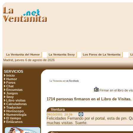
La Ventanita del Humor
La Ventanita Sexy
Los Foros de La Ventanita
Li
Madrid, jueves 6 de agosto de 2026
SERVICIOS
Inicio
Humor
La Ventanita.net
on Facebook
Foros
Chat
Encuestas
Firmar en el libro de vis
Juegos
Sexy
1714 personas firmaron en el Libro de Visitas.
Libro visitas
Calculadoras
Traductor
Ventura
Horóscopo
Numerología
09/10/2001 20:26
Felicidades Fernando por el portal, esta de pm. Q
El tiempo
Enlázanos
muchas visitas. Suerte.