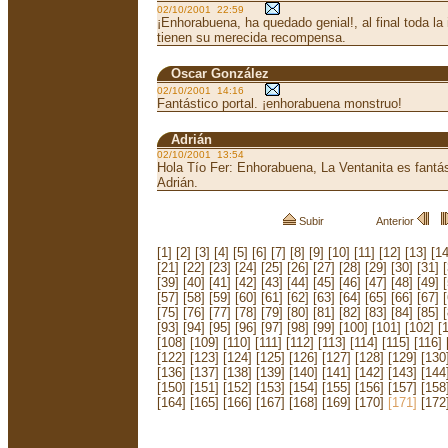
02/10/2001 22:59
¡Enhorabuena, ha quedado genial!, al final toda la
tienen su merecida recompensa.
Oscar González
02/10/2001 14:16
Fantástico portal. ¡enhorabuena monstruo!
Adrián
02/10/2001 13:54
Hola Tío Fer: Enhorabuena, La Ventanita es fantás
Adrián.
Subir
Anterior
[1]
[2]
[3]
[4]
[5]
[6]
[7]
[8]
[9]
[10]
[11]
[12]
[13]
[14
[21]
[22]
[23]
[24]
[25]
[26]
[27]
[28]
[29]
[30]
[31]
[39]
[40]
[41]
[42]
[43]
[44]
[45]
[46]
[47]
[48]
[49]
[57]
[58]
[59]
[60]
[61]
[62]
[63]
[64]
[65]
[66]
[67]
[75]
[76]
[77]
[78]
[79]
[80]
[81]
[82]
[83]
[84]
[85]
[93]
[94]
[95]
[96]
[97]
[98]
[99]
[100]
[101]
[102]
[
[108]
[109]
[110]
[111]
[112]
[113]
[114]
[115]
[116]
[122]
[123]
[124]
[125]
[126]
[127]
[128]
[129]
[130
[136]
[137]
[138]
[139]
[140]
[141]
[142]
[143]
[144
[150]
[151]
[152]
[153]
[154]
[155]
[156]
[157]
[158
[164]
[165]
[166]
[167]
[168]
[169]
[170]
[171]
[172