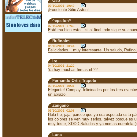
Oso
09/10/2001 19:49
¡Excelente Sitio Aston!
^epsilon^
07/10/2001 17:43
Está mu bien esto... si al final todo sigue su cauce
Rufinolm
05/10/2001 10:44
Felicidades... muy interesante. Un saludo, Rufino
Ire
04/10/2001 21:22
Ya hay muchas firmas eh??
Fernando Ortiz Trapote
03/10/2001 16:31
Elegante! Compay, felicidades por los tres evento
un abrazo.
Zangano
03/10/2001 02:08
Hola tío, jaja, parece que ya era esperada esta p
los colores se ven muy serios, talvez porque es u
muy triste, XDDD Saludos y ya nomas curratela (
Luna