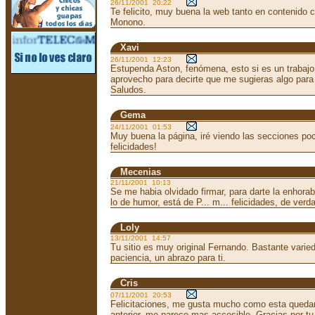
26/11/2001 20:22
Te felicito, muy buena la web tanto en contenido 
Monono.
Xavi
26/11/2001 12:23
Estupenda Aston, fenómena, esto si es un trabajo
aprovecho para decirte que me sugieras algo para
Saludos.
Gema
24/11/2001 01:53
Muy buena la página, iré viendo las secciones poc
felicidades!
Mecenias
21/11/2001 10:13
Se me habia olvidado firmar, para darte la enhora
lo de humor, está de P... m... felicidades, de verd
Loly
13/11/2001 14:57
Tu sitio es muy original Fernando. Bastante varied
paciencia, un abrazo para ti.
Cris
07/11/2001 20:53
Felicitaciones, me gusta mucho como esta quedan
anterior, me parece mas accesible. Gracias por tu