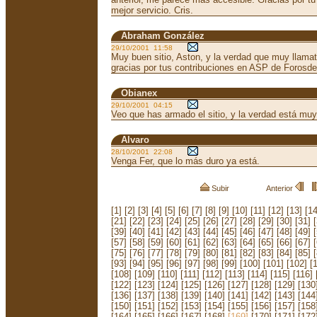
mejor servicio. Cris.
Abraham González
29/10/2001 11:58
Muy buen sitio, Aston, y la verdad que muy llamativo
gracias por tus contribuciones en ASP de Forosd
Obianex
29/10/2001 04:15
Veo que has armado el sitio, y la verdad está muy 
Alvaro
28/10/2001 22:08
Venga Fer, que lo más duro ya está.
Subir
Anterior
[1]
[2]
[3]
[4]
[5]
[6]
[7]
[8]
[9]
[10]
[11]
[12]
[13]
[14
[21]
[22]
[23]
[24]
[25]
[26]
[27]
[28]
[29]
[30]
[31]
[39]
[40]
[41]
[42]
[43]
[44]
[45]
[46]
[47]
[48]
[49]
[57]
[58]
[59]
[60]
[61]
[62]
[63]
[64]
[65]
[66]
[67]
[75]
[76]
[77]
[78]
[79]
[80]
[81]
[82]
[83]
[84]
[85]
[93]
[94]
[95]
[96]
[97]
[98]
[99]
[100]
[101]
[102]
[
[108]
[109]
[110]
[111]
[112]
[113]
[114]
[115]
[116]
[122]
[123]
[124]
[125]
[126]
[127]
[128]
[129]
[130
[136]
[137]
[138]
[139]
[140]
[141]
[142]
[143]
[144
[150]
[151]
[152]
[153]
[154]
[155]
[156]
[157]
[158
[164]
[165]
[166]
[167]
[168]
[169]
[170]
[171]
[172