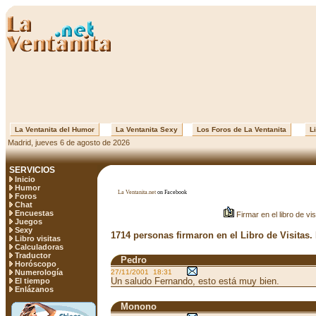
La Ventanita del Humor
La Ventanita Sexy
Los Foros de La Ventanita
Li
Madrid, jueves 6 de agosto de 2026
SERVICIOS
Inicio
Humor
La Ventanita.net
on Facebook
Foros
Chat
Encuestas
Firmar en el libro de vis
Juegos
Sexy
1714 personas firmaron en el Libro de Visitas.
Libro visitas
Calculadoras
Traductor
Pedro
Horóscopo
Numerología
27/11/2001 18:31
Un saludo Fernando, esto está muy bien.
El tiempo
Enlázanos
Monono