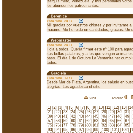
Barquisimeto, Venezuela, y mis personales votos 
les abunden los patrocinantes.
Berenice
23/09/2002 08:47
Mil gracias por vuestros chistes y por invitarme a
maximo. Me he reido en cantidades, gracias. Un 
Webmaster
22/09/2002 00:42
Hola a todos. Quería firmar este nº 100 para agra
sus bellas palabras, y a los que vengan animarles
paso. El día 1 de Octubre La Ventanita.net cumpli
todos.
Graciela
21/09/2002 14:17
Desde Mar de Plata, Argentina, los saludo en bus
alegrías. Les agradezco el sitio.
Subir
Anterior
[1]
[2]
[3]
[4]
[5]
[6]
[7]
[8]
[9]
[10]
[11]
[12]
[13]
[14
[21]
[22]
[23]
[24]
[25]
[26]
[27]
[28]
[29]
[30]
[31]
[39]
[40]
[41]
[42]
[43]
[44]
[45]
[46]
[47]
[48]
[49]
[57]
[58]
[59]
[60]
[61]
[62]
[63]
[64]
[65]
[66]
[67]
[75]
[76]
[77]
[78]
[79]
[80]
[81]
[82]
[83]
[84]
[85]
[93]
[94]
[95]
[96]
[97]
[98]
[99]
[100]
[101]
[102]
[