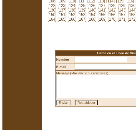
[108]
[109]
[110]
[111]
[112]
[113]
[114]
[115]
[116]
[122]
[123]
[124]
[125]
[126]
[127]
[128]
[129]
[130
[136]
[137]
[138]
[139]
[140]
[141]
[142]
[143]
[144
[150]
[151]
[152]
[153]
[154]
[155]
[156]
[157]
[158
[164]
[165]
[166]
[167]
[168]
[169]
[170]
[171]
[172
Firma en el Libro de Visi
Nombre
E-mail
Mensaje
(Máximo: 255 caracteres)