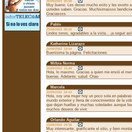
25/09/2002 00:58
Muy bueno. Les deseo mucho exito y les exorto a
ustedes saben. Gracias. Muchisimassss bendicio
Graciassss.
Pablo
25/09/2002 00:16
Lindos tonos, agradables a la vista... ¡a seguir asi
Katherine Lizarazo
24/09/2002 23:44
Buenísima la página. Felicitaciones.
Milbia Norma
24/09/2002 22:48
Hola, lo maximo. Gracias a quien me envió el men
buenas. Adelante, salud. Chao
Marcela
24/09/2002 04:44
Hola, soy una mujer hoy un poco sola en palabras
mundo exterior y llena de conocimientos de la vid
que dejan huellas y muchas soledades aunque bas
muchos deseos de vivir.
Orlando Aguilar
23/09/2002 20:58
Muy interesante, gratificante el sitio, y bien mont