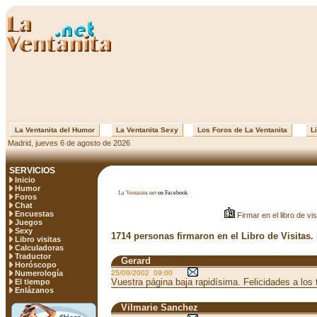
La Ventanita del Humor
La Ventanita Sexy
Los Foros de La Ventanita
Li
Madrid, jueves 6 de agosto de 2026
SERVICIOS
Inicio
Humor
La Ventanita.net
on Facebook
Foros
Chat
Encuestas
Firmar en el libro de vis
Juegos
Sexy
1714 personas firmaron en el Libro de Visitas.
Libro visitas
Calculadoras
Traductor
Gerard
Horóscopo
Numerología
25/09/2002 09:00
Vuestra página baja rapidísima. Felicidades a los 
El tiempo
Enlázanos
Vilmarie Sanchez