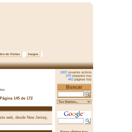
bro de Visitas
Juegos
1007
usuarios activos
375
visitantes hoy
442
páginas hoy
Buscar
itas
 Página 145 de 172
 este web, desde New Jersey,
Frase célebre hoy