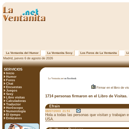
La Ventanita del Humor
La Ventanita Sexy
Los Foros de La Ventanita
Li
Madrid, jueves 6 de agosto de 2026
SERVICIOS
Inicio
Humor
La Ventanita.net
on Facebook
Foros
Chat
Encuestas
Firmar en el libro de vis
Juegos
Sexy
1714 personas firmaron en el Libro de Visitas.
Libro visitas
Calculadoras
Traductor
Efrain
Horóscopo
Numerología
08/07/2003 21:51
Hola a todas las personas que visitan y trabajan
El tiempo
Enlázanos
USA.