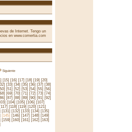
evas de Internet. Tengo un
gocios en www.comertia.com
Siguiente
]
[15]
[16]
[17]
[18]
[19]
[20]
[32]
[33]
[34]
[35]
[36]
[37]
[38]
[50]
[51]
[52]
[53]
[54]
[55]
[56]
[68]
[69]
[70]
[71]
[72]
[73]
[74]
[86]
[87]
[88]
[89]
[90]
[91]
[92]
103]
[104]
[105]
[106]
[107]
[117]
[118]
[119]
[120]
[121]
]
[131]
[132]
[133]
[134]
[135]
]
[145]
[146]
[147]
[148]
[149]
]
[159]
[160]
[161]
[162]
[163]
]