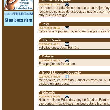
Guillermo Depierro
05/07/2003 19:33
Les escribo desde Necochea que es la mejor playa
recibiendo noticias de ustedes ya que lo paso mu
muy buenos amigos!
Jaky
02/07/2003 04:54
Está chida la página. Espero que pongan más chi
Juan Ramón
01/07/2003 09:01
Felicitaciones. Juan Ramón.
Patricia
01/07/2003 08:53
Esta página es fantastica.
Isabel Margarita Quevedo
01/07/2003 04:09
Me encanta, es divertido y super entretenido. Mil
perdon, un gran gusto.
Eduardo
25/06/2003 09:26
Hola, me llamo Eduardo y soy de México. Está mu
que pongan mas chistes, aunque estaria bien una 