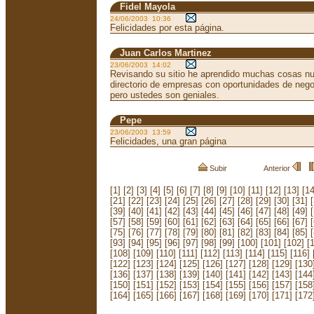
Fidel Mayola
24/06/2003 10:36
Felicidades por esta página.
Juan Carlos Martinez
23/06/2003 14:02
Revisando su sitio he aprendido muchas cosas nu
directorio de empresas con oportunidades de ne
pero ustedes son geniales.
Pepe
23/06/2003 13:59
Felicidades, una gran página
Subir
Anterior
[1]
[2]
[3]
[4]
[5]
[6]
[7]
[8]
[9]
[10]
[11]
[12]
[13]
[14
[21]
[22]
[23]
[24]
[25]
[26]
[27]
[28]
[29]
[30]
[31]
[39]
[40]
[41]
[42]
[43]
[44]
[45]
[46]
[47]
[48]
[49]
[57]
[58]
[59]
[60]
[61]
[62]
[63]
[64]
[65]
[66]
[67]
[75]
[76]
[77]
[78]
[79]
[80]
[81]
[82]
[83]
[84]
[85]
[93]
[94]
[95]
[96]
[97]
[98]
[99]
[100]
[101]
[102]
[
[108]
[109]
[110]
[111]
[112]
[113]
[114]
[115]
[116]
[122]
[123]
[124]
[125]
[126]
[127]
[128]
[129]
[130
[136]
[137]
[138]
[139]
[140]
[141]
[142]
[143]
[144
[150]
[151]
[152]
[153]
[154]
[155]
[156]
[157]
[158
[164]
[165]
[166]
[167]
[168]
[169]
[170]
[171]
[172