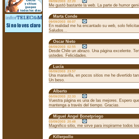
09/09/2003 22:20
Me gustó bastante la web. La parte de humor geni
Marta Conde
09/09/2003 00:07
En realidad me ha encantado su web, solo felicitar
Saludos…
Oscar Nieto
08/09/2003 02:55
Desde Chile un abrazo. Una página excelente. Ten
ustedes. Felicidades.
Lucía
06/09/2003 23:57
Una maravilla, en pocos sitios me he divertido ta
Un beso.
Alberto
06/09/2003 22:33
Vuestra página es una de las mejores. Espero qu
mantenga a través del tiempo. Gracias.
Miguel Angel Bonetpriego
03/09/2003 20:48
Magnifico sitio, me sirve para inspirarme todos los
Killerpollo