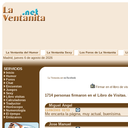
La Ventanita del Humor
La Ventanita Sexy
Los Foros de La Ventanita
Li
Madrid, jueves 6 de agosto de 2026
SERVICIOS
Inicio
Humor
La Ventanita.net
on Facebook
Foros
Chat
Encuestas
Firmar en el libro de vis
Juegos
Sexy
1714 personas firmaron en el Libro de Visitas.
Libro visitas
Calculadoras
Traductor
Miguel Angel
Horóscopo
Numerología
11/09/2003 02:53
Me encanta la página, muy actual, buenísima.
El tiempo
Enlázanos
Jose Manuel