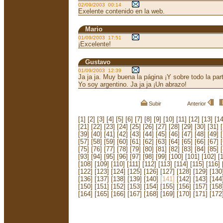
02/09/2003 00:14
Exelente contenido en la web.
Mario
01/09/2003 17:51
¡Excelente!
Gustavo
01/09/2003 12:39
Ja ja ja. Muy buena la página ¡Y sobre todo la par
Yo soy argentino. Ja ja ja ¡Un abrazo!
Subir
Anterior
[1]
[2]
[3]
[4]
[5]
[6]
[7]
[8]
[9]
[10]
[11]
[12]
[13]
[14
[21]
[22]
[23]
[24]
[25]
[26]
[27]
[28]
[29]
[30]
[31]
[39]
[40]
[41]
[42]
[43]
[44]
[45]
[46]
[47]
[48]
[49]
[57]
[58]
[59]
[60]
[61]
[62]
[63]
[64]
[65]
[66]
[67]
[75]
[76]
[77]
[78]
[79]
[80]
[81]
[82]
[83]
[84]
[85]
[93]
[94]
[95]
[96]
[97]
[98]
[99]
[100]
[101]
[102]
[
[108]
[109]
[110]
[111]
[112]
[113]
[114]
[115]
[116]
[122]
[123]
[124]
[125]
[126]
[127]
[128]
[129]
[130
[136]
[137]
[138]
[139]
[140]
[141]
[142]
[143]
[144
[150]
[151]
[152]
[153]
[154]
[155]
[156]
[157]
[158
[164]
[165]
[166]
[167]
[168]
[169]
[170]
[171]
[172