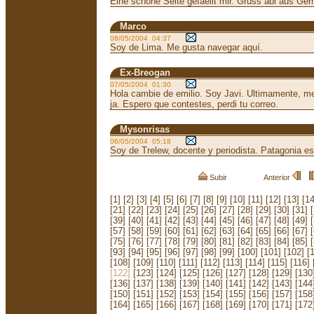
Eine schöne Seite gefaellt mir. Gruss abi aus Ge
Marco
08/05/2004 04:37
Soy de Lima. Me gusta navegar aquí.
Ex-Breogan
07/05/2004 01:30
Hola cambie de emilio. Soy Javi. Ultimamente, me 
ja. Espero que contestes, perdi tu correo.
Mysonrisas
06/05/2004 05:18
Soy de Trelew, docente y periodista. Patagonia e
Subir
Anterior
[1]
[2]
[3]
[4]
[5]
[6]
[7]
[8]
[9]
[10]
[11]
[12]
[13]
[14
[21]
[22]
[23]
[24]
[25]
[26]
[27]
[28]
[29]
[30]
[31]
[39]
[40]
[41]
[42]
[43]
[44]
[45]
[46]
[47]
[48]
[49]
[57]
[58]
[59]
[60]
[61]
[62]
[63]
[64]
[65]
[66]
[67]
[75]
[76]
[77]
[78]
[79]
[80]
[81]
[82]
[83]
[84]
[85]
[93]
[94]
[95]
[96]
[97]
[98]
[99]
[100]
[101]
[102]
[
[108]
[109]
[110]
[111]
[112]
[113]
[114]
[115]
[116]
[122]
[123]
[124]
[125]
[126]
[127]
[128]
[129]
[130
[136]
[137]
[138]
[139]
[140]
[141]
[142]
[143]
[144
[150]
[151]
[152]
[153]
[154]
[155]
[156]
[157]
[158
[164]
[165]
[166]
[167]
[168]
[169]
[170]
[171]
[172