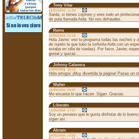
Tony Vilar
13/05/2004 11:34
Sarda, si tienes cojones y eres todo un profeciona
de puta llamada Aida. No nos defraudes.
Rama
13/05/2004 11:28
Hola Javier, veo tu programa todas las noches y ay
de rspeto la que tubo la señorita Aida con un espe
estaba en silla de ruedas). Por favor, Javier, es
genial y quizas...
Johnny Calavera
13/05/2004 10:13
Hola amigos ¡Muy divertida la página! Pasas un ra
Walter
13/05/2004 03:07
Me encanta lo que hacen. Sigan. Gracias.
Liberato
11/05/2004 17:07
Soy un peruano que le gusta disfrutar de lo bueno, 
sigan asi.
Abram
10/05/2004 14:02