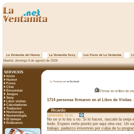
La Ventanita del Humor
La Ventanita Sexy
Los Foros de La Ventanita
Li
Madrid, domingo 9 de agosto de 2026
SERVICIOS
Inicio
Humor
La Ventanita.net
on Facebook
Foros
Chat
Encuestas
Firmar en el libro de vis
Juegos
Sexy
1714 personas firmaron en el Libro de Visitas.
Libro visitas
Calculadoras
Traductor
Ricardo
Horóscopo
Numerología
14/05/2004 01:21
No se si lo les o no. Si lo haces, rascate la oreja 
El tiempo
Enlázanos
leido. Espero verte pronto por aqui otra vez. Un s
trabajo, padezco imsomnio por culpa de tu progra