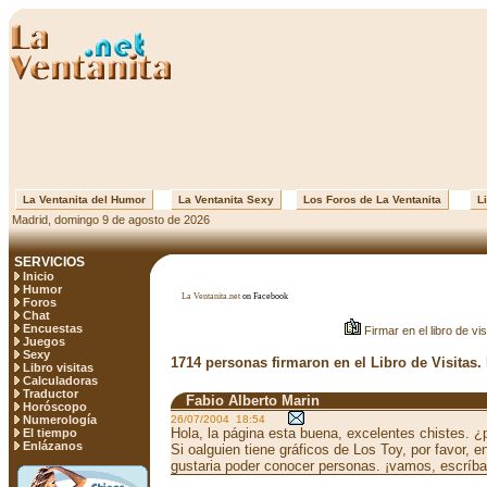
La Ventanita del Humor
La Ventanita Sexy
Los Foros de La Ventanita
Li
Madrid, domingo 9 de agosto de 2026
SERVICIOS
Inicio
Humor
La Ventanita.net
on Facebook
Foros
Chat
Encuestas
Firmar en el libro de vis
Juegos
Sexy
1714 personas firmaron en el Libro de Visitas.
Libro visitas
Calculadoras
Traductor
Fabio Alberto Marin
Horóscopo
Numerología
26/07/2004 18:54
Hola, la página esta buena, excelentes chistes. ¿
El tiempo
Enlázanos
Si oalguien tiene gráficos de Los Toy, por favor, 
gustaria poder conocer personas. ¡vamos, escrí