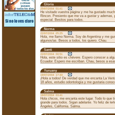
Gloria
25/07/2004 01:41
He visitado vuestra página y me ha gustado mucho
Rincon. Presiento que me va a gustar y ademas, p
especial. Besitos para todos.
Norma
22/07/2004 05:25
Hola, me llamo Norma. Soy de Argentina y me gust
algunos/as. Besos a todos, los quiero. Chau.
Santi
22/07/2004 00:51
Hola, este sitio es chévere. Espero conocer a alg
Ecuador. Espero me escriban. Chau, besos a esas
Yuruany
19/07/2004 17:33
¡Hola a todos! De verdad que me encanta La Vent
18 años, estudio odontología y me gustaria conoce
Salma
16/07/2004 03:41
Hola chicos, me encanta este lugar. Todo lo que 
grande para todos. Sigan adelante. Yo feliz de ler
Angeles, California. Salma.