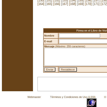
[150]
[151]
[152]
[153]
[154]
[155]
[156]
[157]
[158
[164]
[165]
[166]
[167]
[168]
[169]
[170]
[171]
[172
Firma en el Libro de Visi
Nombre
E-mail
Mensaje
(Máximo: 255 caracteres)
Webmaster
Términos y Condiciones de Uso (LSSI)
© La 