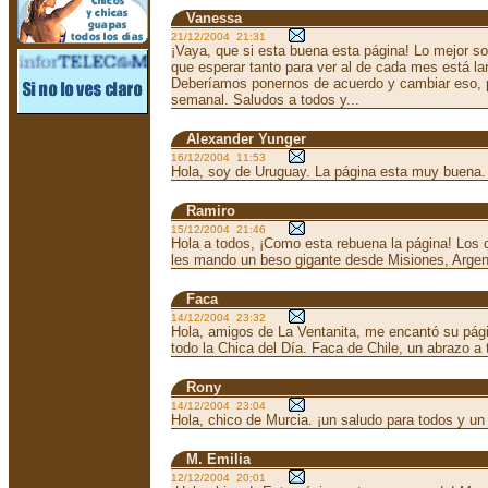
Vanessa
21/12/2004 21:31
¡Vaya, que si esta buena esta página! Lo mejor so
que esperar tanto para ver al de cada mes está l
Deberíamos ponernos de acuerdo y cambiar eso, 
semanal. Saludos a todos y...
Alexander Yunger
16/12/2004 11:53
Hola, soy de Uruguay. La página esta muy buena.
Ramiro
15/12/2004 21:46
Hola a todos, ¡Como esta rebuena la página! Los 
les mando un beso gigante desde Misiones, Argen
Faca
14/12/2004 23:32
Hola, amigos de La Ventanita, me encantó su página
todo la Chica del Día. Faca de Chile, un abrazo a 
Rony
14/12/2004 23:04
Hola, chico de Murcia. ¡un saludo para todos y un
M. Emilia
12/12/2004 20:01