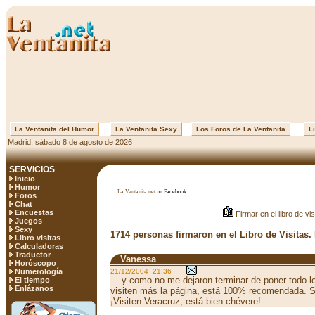
La Ventanita del Humor
La Ventanita Sexy
Los Foros de La Ventanita
Li
Madrid, sábado 8 de agosto de 2026
SERVICIOS
Inicio
Humor
La Ventanita.net
on Facebook
Foros
Chat
Encuestas
Firmar en el libro de vis
Juegos
Sexy
1714 personas firmaron en el Libro de Visitas.
Libro visitas
Calculadoras
Traductor
Vanessa
Horóscopo
Numerología
21/12/2004 21:36
... y como no me dejaron terminar de poner todo lo
El tiempo
Enlázanos
visiten más la página, está 100% recomendada. S
¡Visiten Veracruz, está bien chévere!