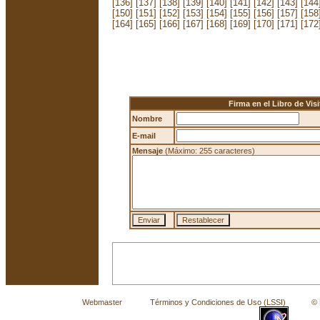
[136]
[137]
[138]
[139]
[140]
[141]
[142]
[143]
[144
[150]
[151]
[152]
[153]
[154]
[155]
[156]
[157]
[158
[164]
[165]
[166]
[167]
[168]
[169]
[170]
[171]
[172
Firma en el Libro de Visi
Nombre
E-mail
Mensaje
(Máximo: 255 caracteres)
Webmaster
Términos y Condiciones de Uso (LSSI)
© La 