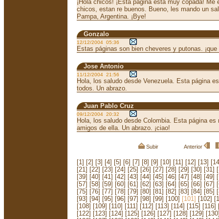
¡Hola chicos! ¡Esta página esta muy copada! Me e
chicos, estan re buenos. Bueno, les mando un sa
Pampa, Argentina. ¡Bye!
Gonzalo
12/12/2004 05:36
Estas páginas son bien cheveres y putonas. ¡que
Jose Antonio
11/12/2004 21:56
Hola, los saludo desde Venezuela. Esta página e
todos. Un abrazo.
Juan Pablo Cruz
09/12/2004 20:32
Hola, los saludo desde Colombia. Esta página es
amigos de ella. Un abrazo. ¡ciao!
Subir
Anterior
[1]
[2]
[3]
[4]
[5]
[6]
[7]
[8]
[9]
[10]
[11]
[12]
[13]
[14
[21]
[22]
[23]
[24]
[25]
[26]
[27]
[28]
[29]
[30]
[31]
[39]
[40]
[41]
[42]
[43]
[44]
[45]
[46]
[47]
[48]
[49]
[57]
[58]
[59]
[60]
[61]
[62]
[63]
[64]
[65]
[66]
[67]
[75]
[76]
[77]
[78]
[79]
[80]
[81]
[82]
[83]
[84]
[85]
[93]
[94]
[95]
[96]
[97]
[98]
[99]
[100]
[101]
[102]
[
[108]
[109]
[110]
[111]
[112]
[113]
[114]
[115]
[116]
[122]
[123]
[124]
[125]
[126]
[127]
[128]
[129]
[130