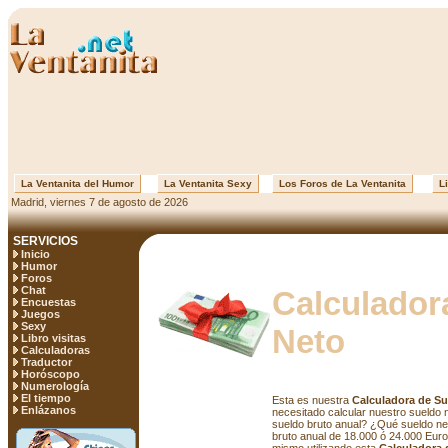
La Ventanita del Humor
La Ventanita Sexy
Los Foros de La Ventanita
Li
Madrid, viernes 7 de agosto de 2026
SERVICIOS
Inicio
Humor
Foros
Chat
Calculador
Encuestas
Juegos
Sexy
Neto
Libro visitas
Calculadoras
Traductor
Horóscopo
Numerología
El tiempo
Esta es nuestra
Calculadora de S
Enlázanos
necesitado calcular nuestro sueldo 
sueldo bruto anual? ¿Qué sueldo n
bruto anual de 18.000 ó 24.000 Euro